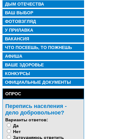
ДЫМ ОТЕЧЕСТВА
ВАШ ВЫБОР
ФОТОВЗГЛЯД
У ПРИЛАВКА
ВАКАНСИЯ
ЧТО ПОСЕЕШЬ, ТО ПОЖНЕШЬ
АФИША
ВАШЕ ЗДОРОВЬЕ
КОНКУРСЫ
ОФИЦИАЛЬНЫЕ ДОКУМЕНТЫ
ОПРОС
Перепись населения -
дело добровольное?
Варианты ответов:
Да
Нет
Затрудняюсь ответить