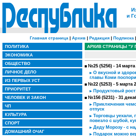
И
и Г
Главная страница
|
Архив
|
Редакция
|
Подписка
ПОЛИТИКА
АРХИВ СТРАНИЦЫ "У 
ЭКОНОМИКА
ОБЩЕСТВО
№25 (5256) - 14 марта
ЛИЧНОЕ ДЕЛО
О вкусной и здоро
главы Коми поспори
ИЗ ПЕРВЫХ УСТ
№22 (5253) - 5 марта 
ПРИОРИТЕТ
Продуктовый рост:
ЧЕЛОВЕК И ЗАКОН
№156 (5231) - 31 дека
Приключения чемод
ЧП
отпуск
КУЛЬТУРА
Торговцы уехали, п
повезло с шубой, к
СПОРТ
Деду Морозу - с н
ДОМАШНИЙ ОЧАГ
Подарок можно ве