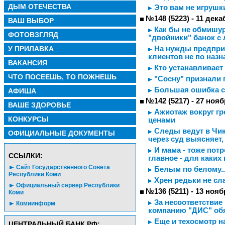
ДЫМ ОТЕЧЕСТВА
Это вам не игрушк
№148 (5223) - 11 дека
ВАШ ВЫБОР
Как бы не обмишур
ФОТОВЗГЛЯД
"двойники" банок с
У ПРИЛАВКА
На нужды предприя
клиентов не по наз
ВАКАНСИЯ
Кто устанавливает
ЧТО ПОСЕЕШЬ, ТО ПОЖНЕШЬ
"Сосну" признали 
Большая ошибка с
АФИША
№142 (5217) - 27 нояб
ВАШЕ ЗДОРОВЬЕ
Ажиотаж вокруг гр
КОНКУРСЫ
ценами
Следы ведут в Чик
ОФИЦИАЛЬНЫЕ ДОКУМЕНТЫ
через суд выясняет,
И мама - тоже потре
CСЫЛКИ:
главное - для каких
Сайт Государственного Совета
Белым по белому..
Республики Коми
Хрен редьки не сл
Официальный сервер Республики
№136 (5211) - 13 нояб
Коми
За несоответствие
Комиинформ
компанию "ДИС" об
Еще и техосмотр н
ЦЕНТРАЛЬНЫЙ БАНК РФ: