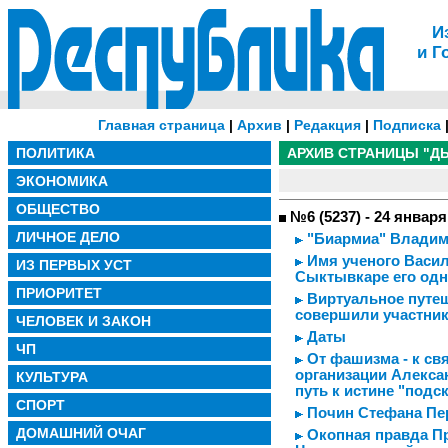
И
и Г
Главная страница
|
Архив
|
Редакция
|
Подписка
ПОЛИТИКА
АРХИВ СТРАНИЦЫ "Д
ЭКОНОМИКА
ОБЩЕСТВО
№6 (5237) - 24 января
ЛИЧНОЕ ДЕЛО
"Биармиа" Владими
Имя ученого Васил
ИЗ ПЕРВЫХ УСТ
Сыктывкаре его од
ПРИОРИТЕТ
Виртуальное путеш
совершили участник
ЧЕЛОВЕК И ЗАКОН
Даты
ЧП
От фашизма - к св
организации Алекса
КУЛЬТУРА
путь к истине "подс
СПОРТ
Почин Стефана Пе
ДОМАШНИЙ ОЧАГ
Окопная правда Пр