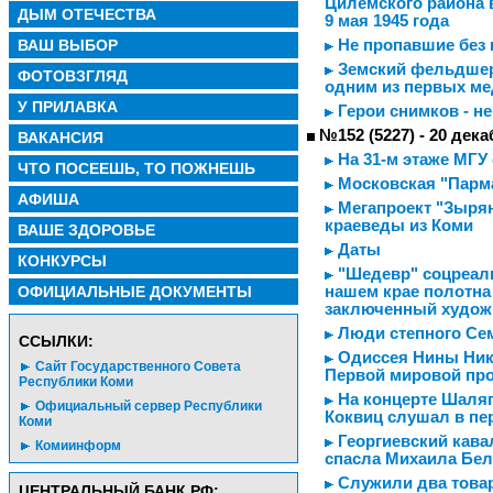
Цилемского района 
ДЫМ ОТЕЧЕСТВА
9 мая 1945 года
ВАШ ВЫБОР
Не пропавшие без 
Земский фельдшер
ФОТОВЗГЛЯД
одним из первых ме
У ПРИЛАВКА
Герои снимков - н
№152 (5227) - 20 дека
ВАКАНСИЯ
На 31-м этаже МГУ
ЧТО ПОСЕЕШЬ, ТО ПОЖНЕШЬ
Московская "Парма
АФИША
Мегапроект "Зырян
краеведы из Коми
ВАШЕ ЗДОРОВЬЕ
Даты
КОНКУРСЫ
"Шедевр" соцреали
ОФИЦИАЛЬНЫЕ ДОКУМЕНТЫ
нашем крае полотна
заключенный худо
Люди степного Се
CСЫЛКИ:
Одиссея Нины Ники
Сайт Государственного Совета
Первой мировой про
Республики Коми
На концерте Шаляпи
Официальный сервер Республики
Коквиц слушал в п
Коми
Георгиевский кавал
Комиинформ
спасла Михаила Бел
Служили два товар
ЦЕНТРАЛЬНЫЙ БАНК РФ: