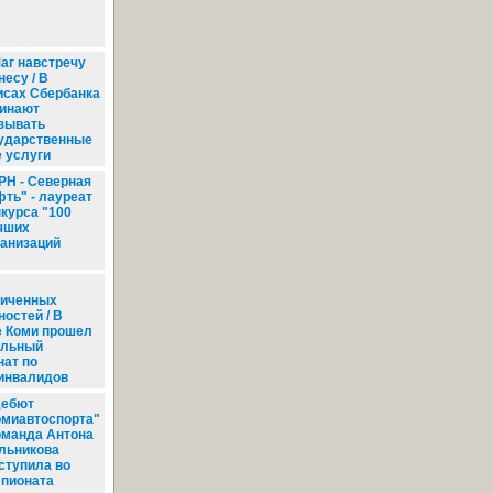
аг навстречу
несу / В
сах Сбербанка
инают
зывать
ударственные
 услуги
РН - Северная
фть" - лауреат
нкурса "100
чших
ганизаций
ниченных
остей / В
е Коми прошел
альный
нат по
инвалидов
ебют
омиавтоспорта"
Команда Антона
льникова
ступила во
мпионата