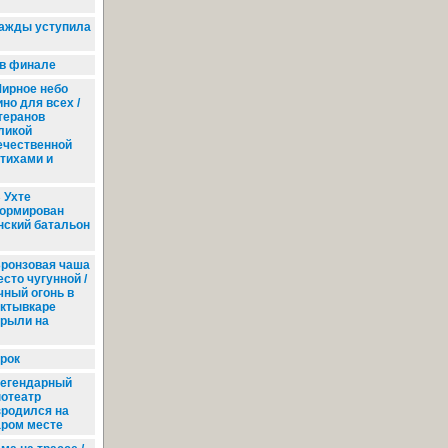
важды уступила
 в финале
ирное небо
но для всех /
теранов
ликой
ечественной
стихами и
 Ухте
ормирован
нский батальон
ронзовая чаша
сто чугунной /
чный огонь в
ктывкаре
крыли на
рок
егендарный
нотеатр
зродился на
аром месте