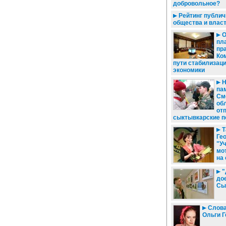
добровольное?
Рейтинг публич
общества и влас
О
пла
пр
Ко
пути стабилизаци
экономики
Н
па
См
об
от
сыктывкарские п
Т
Ге
"Уч
мо
на 
"
до
Сы
Слова 
Ольги Г