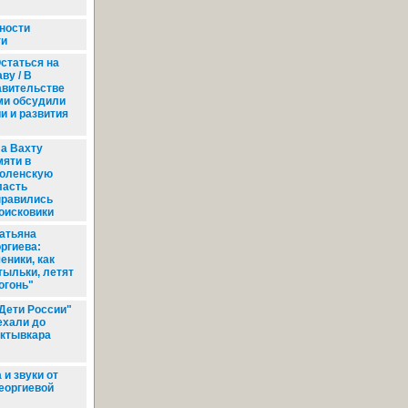
ности
ти
статься на
ву / В
авительстве
ми обсудили
и и развития
а Вахту
мяти в
оленскую
ласть
правились
оисковики
атьяна
оргиева:
еники, как
тыльки, летят
огонь"
Дети России"
ехали до
ктывкара
и звуки от
еоргиевой