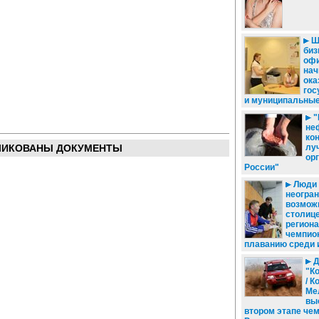
Ш
биз
офи
нач
ока
гос
и муниципальные
"
не
ко
ЛИКОВАНЫ ДОКУМЕНТЫ
лу
ор
России"
Люди
неогра
возможн
столиц
регион
чемпио
плаванию среди 
Д
"К
/ 
Ме
вы
втором этапе че