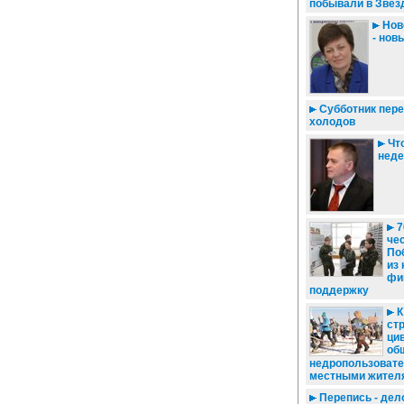
побывали в Звёз
Нов
- нов
Субботник пере
холодов
Что
нед
7
че
По
из
фи
поддержку
К
стр
ци
об
недропользовате
местными жител
Перепись - дел