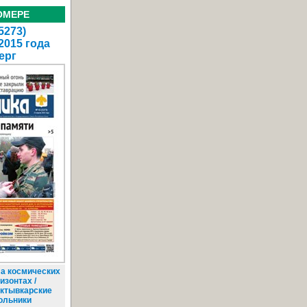
ОМЕРЕ
5273)
2015 года
ерг
а космических
изонтах /
ктывкарские
ольники