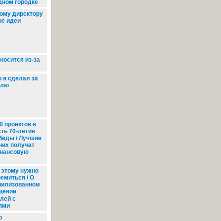
дном городке
ому директору
ые идеи
носится из-за
 я сделал за
елю
0 проектов в
сть 70-летия
беды / Лучшие
 них получат
нансовую
 этому нужно
емиться / О
вилизованном
щении
лей с
ями
о