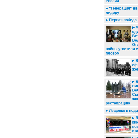
России
"Генерация" д
лидеру
Первая победа
М
еди
Ве
Ве
От
войны угостили 
пловом
В
сф
же
Б
вме
Ве
Сы
за
реставрацию
Лещенко в пода
Л
ки
во
ст