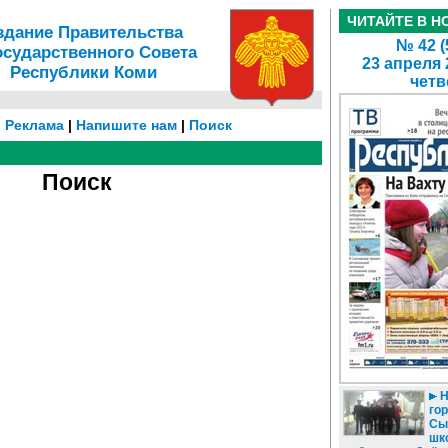
ЧИТАЙТЕ В Н
здание Правительства
№ 42 (
осударственного Совета
23 апреля 
Республики Коми
четв
|
Реклама
|
Напишите нам
|
Поиск
Поиск
Н
гор
Сы
шк