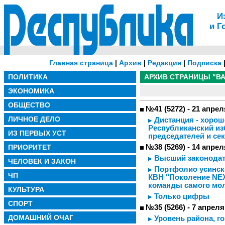
И
и Г
Главная страница
|
Архив
|
Редакция
|
Подписка
ПОЛИТИКА
АРХИВ СТРАНИЦЫ "ВА
ЭКОНОМИКА
ОБЩЕСТВО
№41 (5272) - 21 апрел
ЛИЧНОЕ ДЕЛО
Дистанция - хорошо,
Республиканский из
ИЗ ПЕРВЫХ УСТ
председателей и се
ПРИОРИТЕТ
№38 (5269) - 14 апрел
Высший законода
ЧЕЛОВЕК И ЗАКОН
Портфолио усинск
ЧП
КВН "Поколение NE
команды самого мол
КУЛЬТУРА
Только цифры
СПОРТ
№35 (5266) - 7 апреля
ДОМАШНИЙ ОЧАГ
Уровень района, го