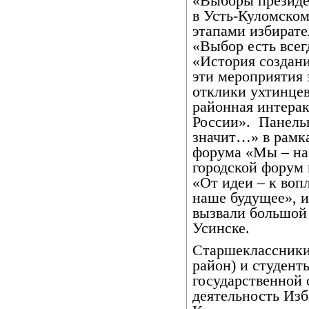
«Выборы президе
в Усть-Куломском
этапами избирате
«Выбор есть все
«История создани
эти мероприятия
отклики ухтинце
районная интера
России».
Панельн
значит…» в рамк
форума «Мы – на
городской форум
«От идеи – к во
наше будущее», 
вызвали большой
Усинске.
Старшеклассники
район) и студен
государственной 
деятельность Из