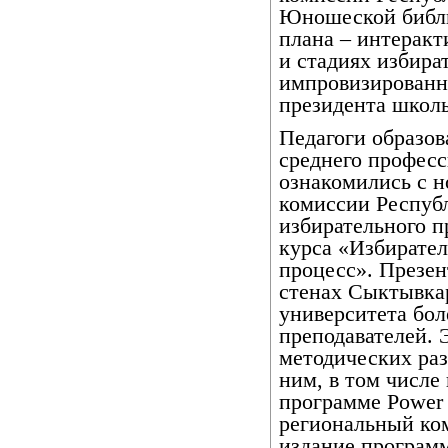
Юношеской библи
плана – интеракт
и стадиях избира
импровизированн
президента школ
Педагоги образов
среднего професс
ознакомились с 
комиссии Респуб
избирательного п
курса «Избирател
процесс». Презен
стенах Сыктывкар
университета бо
преподавателей. 
методических раз
ним, в том числе
программе Power 
региональный ком
издание программ