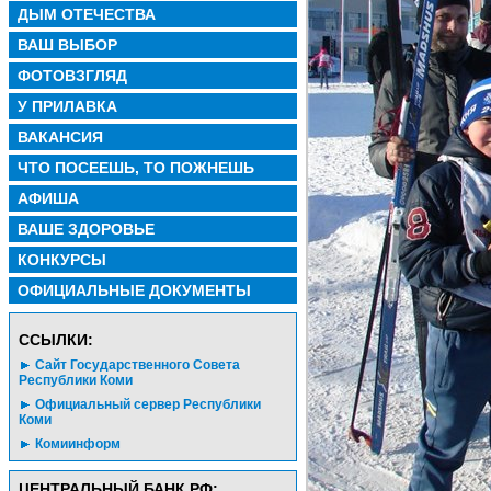
ДЫМ ОТЕЧЕСТВА
ВАШ ВЫБОР
ФОТОВЗГЛЯД
У ПРИЛАВКА
ВАКАНСИЯ
ЧТО ПОСЕЕШЬ, ТО ПОЖНЕШЬ
АФИША
ВАШЕ ЗДОРОВЬЕ
КОНКУРСЫ
ОФИЦИАЛЬНЫЕ ДОКУМЕНТЫ
CСЫЛКИ:
Сайт Государственного Совета
Республики Коми
Официальный сервер Республики
Коми
Комиинформ
ЦЕНТРАЛЬНЫЙ БАНК РФ: