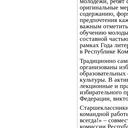
молодежи, ребят
оригинальные ме
содержанию, фор
предпочтения ка
важным отметить
обучению молодых
составной частью
рамках Года лите
в Республике Ком
Традиционно сам
организованы из
образовательных
культуры. В акти
лекционные и пра
избирательного п
Федерации, викто
Старшеклассники
командной работы
всегда!» – совме
комиссии Респуб