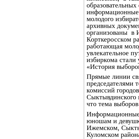
образовательных
информационные
молодого избират
архивных докуме
организованы
в 
Корткеросском р
работающая моло
увлекательное пу
избиркома стали
«История выборов
Прямые линии св
председателями 
комиссий городо
Сыктывдинского 
что тема выборов
Информационные 
юношам и девуш
Ижемском, Сыкты
Куломском район