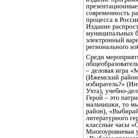
презентационные
современность ра
процесса в Росси
Издание распрос
муниципальных б
электронный вари
регионального из
Среди мероприяти
общеобразователь
– деловая игра «
(Ижемский район)
избиратель?» (Ин
Ухта), учебно-де
Герой – это патр
мальчишки, то м
район), «Выбира
литературного ге
классные часы «С
Многоуровневая у