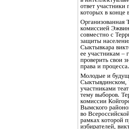
ответ участники 
которых в конце 
Организованная 
комиссией Эжвин
совместно с Тер
защиты населени
Сыктывкара викт
ее участникам – 
проверить свои з
права и процесса
Молодые и будущ
Сыктывдинском, 
участниками теа
тему выборов. Т
комиссии Койгоро
Вымского районов
во Всероссийской
рамках которой 
избирателей, вик