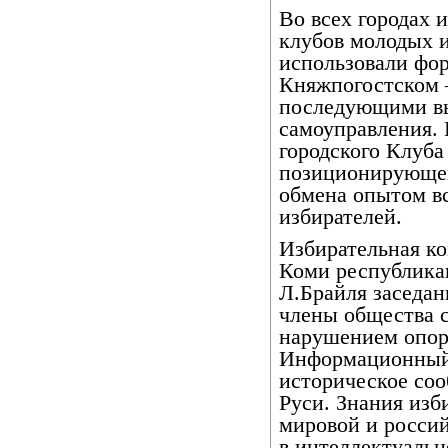
Во всех городах 
клубов молодых и
использовали фор
Княжпогостском 
последующими вы
самоуправления. 
городского Клуба
позиционирующег
обмена опытом в
избирателей.
Избирательная к
Коми республика
Л.Брайля заседан
члены общества 
нарушением опорн
Информационный 
историческое соо
Руси. Знания изб
мировой и росси
в интеллектуальн