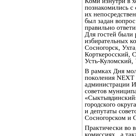
Коми изнутри в х
познакомились с 
их непосредствен
был задан вопрос
правильно ответи
Для гостей были
избирательных к
Сосногорск, Ухта
Корткеросский, 
Усть-Куломский,
В рамках Дня мол
поколения NEXT 
администрации И
советов муницип
«Сыктывдинский»
городского округ
и депутаты совет
Сосногорском и 
Практически во 
комиссиях,
а так