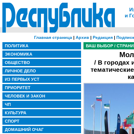
И
и Г
Главная страница
|
Архив
|
Редакция
|
Подписк
ПОЛИТИКА
ВАШ ВЫБОР / СТРАН
Мол
ЭКОНОМИКА
/ В городах
ОБЩЕСТВО
тематические
ЛИЧНОЕ ДЕЛО
к
ИЗ ПЕРВЫХ УСТ
ПРИОРИТЕТ
ЧЕЛОВЕК И ЗАКОН
ЧП
КУЛЬТУРА
СПОРТ
ДОМАШНИЙ ОЧАГ