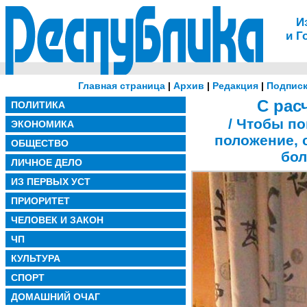
И
и Г
Главная страница
|
Архив
|
Редакция
|
Подписк
С рас
ПОЛИТИКА
/ Чтобы п
ЭКОНОМИКА
положение, 
ОБЩЕСТВО
бол
ЛИЧНОЕ ДЕЛО
ИЗ ПЕРВЫХ УСТ
ПРИОРИТЕТ
ЧЕЛОВЕК И ЗАКОН
ЧП
КУЛЬТУРА
СПОРТ
ДОМАШНИЙ ОЧАГ